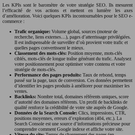
Les KPIs sont le baromètre de votre stratégie SEO. Ils mesurent
l’efficacité de vos actions et mettent en lumière les axes
d’amélioration. Voici quelques KPIs incontournables pour le SEO e-
commerce :
Trafic organique:
Volume global, sources (moteur de
recherche, liens externes…), pages d’atterrissage privilégiées.
Il est indispensable de surveiller d’où provient votre trafic et
quelles pages convertissent le mieux.
Classement des mots-clés:
Position moyenne, mots-clés
ciblés, mots-clés de longue traîne générant du trafic. Analysez
votre positionnement pour optimiser votre contenu et votre
stratégie de mots-clés.
Performance des pages produits:
Taux de rebond, temps
passé sur la page, taux de conversion. Ces données permettent
d’identifier les pages produits à améliorer pour maximiser les
ventes.
Backlinks:
Nombre total, domaines référents uniques, score
d’autorité des domaines référents. Un profil de backlinks de
qualité renforce la crédibilité de votre site auprès de Google.
Données de la Search Console:
Clics, impressions, CTR,
positions moyennes, erreurs d’exploration (404, etc.). La
Search Console est une source d’informations précieuse pour
comprendre comment Google indexe et affiche votre site.
Vitesse du site:
Temps de chargement des pages (en