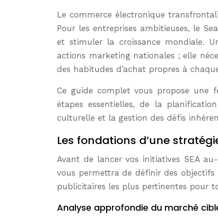
Le commerce électronique transfrontalier est en forte progression, et selon Statista, devrait atteindre 7,4 billions de dollars en 2025.
Pour les entreprises ambitieuses, le S
et stimuler la croissance mondiale. 
actions marketing nationales ; elle néce
des habitudes d’achat propres à chaque
Ce guide complet vous propose une fe
étapes essentielles, de la planificatio
culturelle et la gestion des défis inhéren
Les fondations d’une stratég
Avant de lancer vos initiatives SEA au
vous permettra de définir des objectifs
publicitaires les plus pertinentes pour 
Analyse approfondie du marché cibl