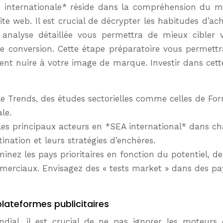
ne internationale* réside dans la compréhension du m
te web. Il est crucial de décrypter les habitudes d’acha
analyse détaillée vous permettra de mieux cibler 
de conversion. Cette étape préparatoire vous permet
raient nuire à votre image de marque. Investir dans cet
le Trends, des études sectorielles comme celles de Fo
le.
 les principaux acteurs en *SEA international* dans c
ination et leurs stratégies d’enchères.
inez les pays prioritaires en fonction du potentiel, de
mmerciaux. Envisagez des « tests market » dans des pay
lateformes publicitaires
ial, il est crucial de ne pas ignorer les moteurs 