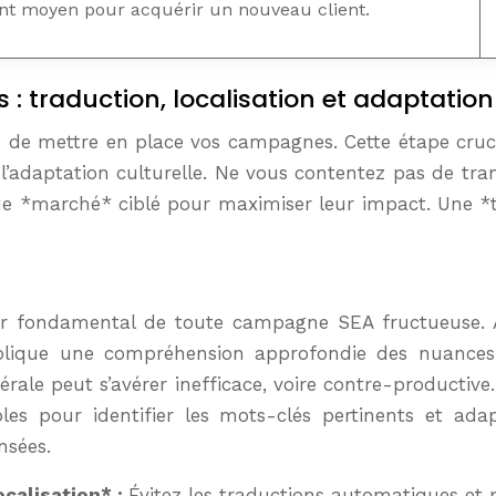
nt moyen pour acquérir un nouveau client.
 traduction, localisation et adaptation 
ps de mettre en place vos campagnes. Cette étape cruci
à l’adaptation culturelle. Ne vous contentez pas de tr
ue *marché* ciblé pour maximiser leur impact. Une *tr
er fondamental de toute campagne SEA fructueuse. À 
plique une compréhension approfondie des nuances l
rale peut s’avérer inefficace, voire contre-productive. L
les pour identifier les mots-clés pertinents et adap
nsées.
ocalisation* :
Évitez les traductions automatiques et p