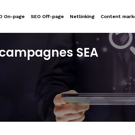
O On-page
SEO Off-page
Netlinking
Content mark
es campagnes SEA