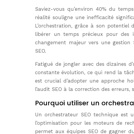
Saviez-vous qu’environ 40% du temps d’un spécialiste SEO est souvent englouti par des tâches manuelles et répétitives ? Cette
réalité souligne une inefficacité signi
L’orchestration, grâce à son potentiel
libérer un temps précieux pour des in
changement majeur vers une gestion S
SEO.
Fatigué de jongler avec des dizaines d
constante évolution, ce qui rend la tâc
est crucial d’adopter une approche hol
l’audit SEO à la correction des erreurs,
Pourquoi utiliser un orchestr
Un orchestrateur SEO technique est un
l’optimisation pour les moteurs de reche
permet aux équipes SEO de gagner du t