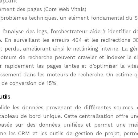
map.xml
gement des pages (Core Web Vitals)
les problèmes techniques, un élément fondamental du 
analyse des logs, l’orchestrateur aide à identifier
 En surveillant les erreurs 404 et les redirections 301,
est perdu, améliorant ainsi le netlinking interne. La g
teurs de recherche peuvent crawler et indexer le si
er rapidement les pages lentes et d’optimiser la vi
classement dans les moteurs de recherche. On estime q
de conversion de 15%.
tils
lide les données provenant de différentes sources
 tableau de bord unique. Cette centralisation offre 
n basée sur des données unifiées et permet une meil
omme les CRM et les outils de gestion de projet, pe