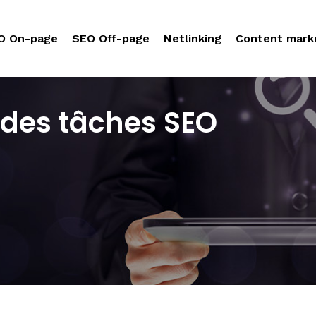
O On-page
SEO Off-page
Netlinking
Content mark
n des tâches SEO