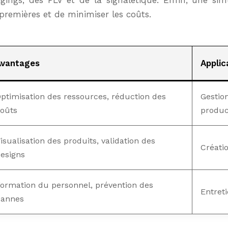
gings, des PLV et de la signalétique. Enfin, une si
premières et de minimiser les coûts.
Avantages
Applic
ptimisation des ressources, réduction des
Gestion
oûts
produc
isualisation des produits, validation des
Créati
esigns
ormation du personnel, prévention des
Entret
pannes