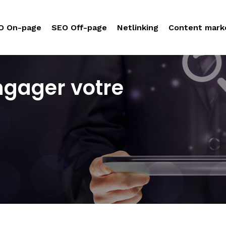
O On-page
SEO Off-page
Netlinking
Content mark
engager votre