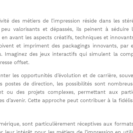
ivité des métiers de l’impression réside dans les sté
peu valorisants et dépassés, ils peinent à séduire l
 en avant les aspects créatifs, techniques et innovants
oivent et impriment des packagings innovants, par ex
 Imaginez des jeux interactifs qui simulent la comp
resse offset.
enter les opportunités d’évolution et de carrière, souv
s postes de direction, les possibilités sont nombreus
t ou des projets complexes, permettant aux partic
ves d’avenir. Cette approche peut contribuer à la fidél
mérique, sont particulièrement réceptives aux formats 
 leur intérêt pour les métiers de l’impression en util