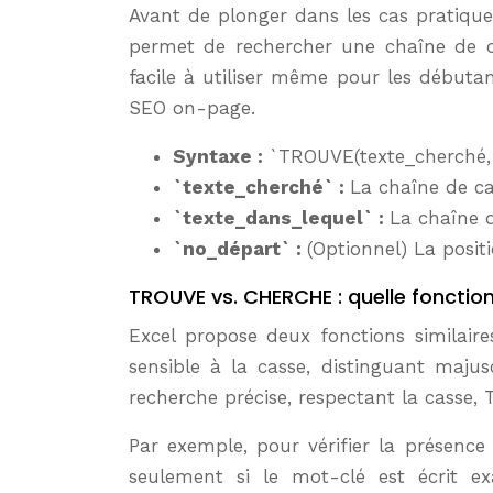
Avant de plonger dans les cas pratique
permet de rechercher une chaîne de car
facile à utiliser même pour les débutan
SEO on-page.
Syntaxe :
`TROUVE(texte_cherché, 
`texte_cherché` :
La chaîne de ca
`texte_dans_lequel` :
La chaîne d
`no_départ` :
(Optionnel) La posi
TROUVE vs. CHERCHE : quelle fonction
Excel propose deux fonctions similair
sensible à la casse, distinguant maj
recherche précise, respectant la casse
Par exemple, pour vérifier la présence
seulement si le mot-clé est écrit e