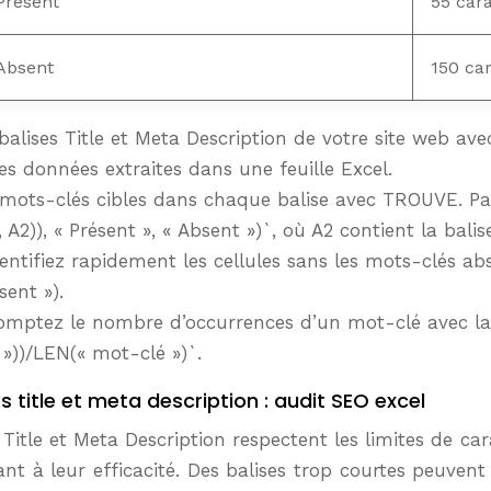
Présent
55 car
Absent
150 ca
 balises Title et Meta Description de votre site web a
es données extraites dans une feuille Excel.
mots-clés cibles dans chaque balise avec TROUVE. Pa
), « Présent », « Absent »)`, où A2 contient la balise
entifiez rapidement les cellules sans les mots-clés 
sent »).
omptez le nombre d’occurrences d’un mot-clé avec la
»))/LEN(« mot-clé »)`.
s title et meta description : audit SEO excel
ses Title et Meta Description respectent les limites de 
ant à leur efficacité. Des balises trop courtes peuven