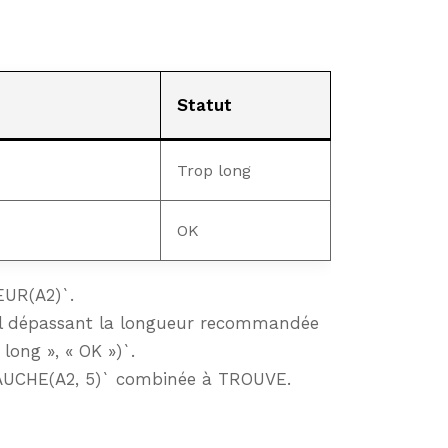
Statut
Trop long
s
OK
EUR(A2)`.
ipal dépassant la longueur recommandée
ong », « OK »)`.
`GAUCHE(A2, 5)` combinée à TROUVE.