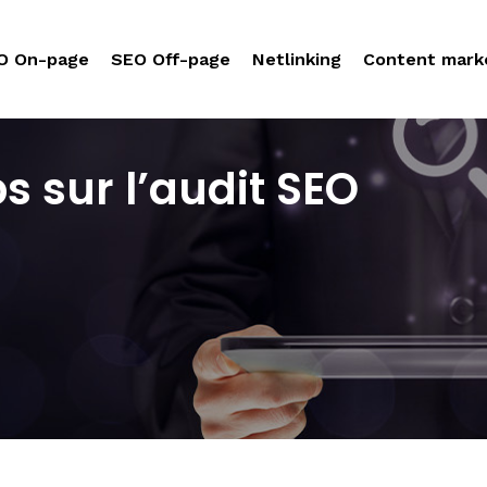
O On-page
SEO Off-page
Netlinking
Content mark
s sur l’audit SEO