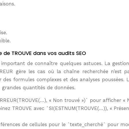
aisons.
se.
ible.
le de TROUVE dans vos audits SEO
important de connaître quelques astuces. La gestion 
ERREUR gère les cas où la chaîne recherchée n’est 
s formules complexes et des analyses poussées. L’uti
e grandes quantités de données.
IERREUR(TROUVE(…), « Non trouvé »)` pour afficher « N
nez TROUVE avec `SI(ESTNUM(TROUVE(…)), « Présent »
références de cellules pour le `texte_cherché` pour mo