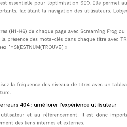
ue est essentielle pour l’optimisation SEO. Elle perme
ortants, facilitant la navigation des utilisateurs. L’obj
itres (H1-H6) de chaque page avec Screaming Frog ou 
z la présence des mots-clés dans chaque titre avec T
lisez `=SI(ESTNUM(TROUVE( »
résent », »Absent »)`, o
code HTML de l’extrai
lisez la fréquence des niveaux de titres avec un table
ture.
 erreurs 404 : améliorer l’expérience utilisateur
 utilisateur et au référencement. Il est donc importa
ement des liens internes et externes.