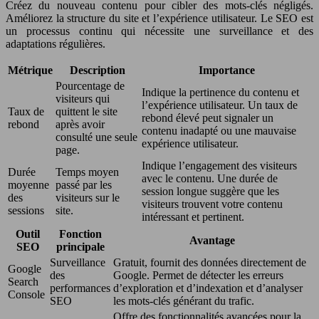
Créez du nouveau contenu pour cibler des mots-clés négligés.
Améliorez la structure du site et l’expérience utilisateur. Le SEO est
un processus continu qui nécessite une surveillance et des
adaptations régulières.
Métrique
Description
Importance
Pourcentage de
Indique la pertinence du contenu et
visiteurs qui
l’expérience utilisateur. Un taux de
Taux de
quittent le site
rebond élevé peut signaler un
rebond
après avoir
contenu inadapté ou une mauvaise
consulté une seule
expérience utilisateur.
page.
Indique l’engagement des visiteurs
Durée
Temps moyen
avec le contenu. Une durée de
moyenne
passé par les
session longue suggère que les
des
visiteurs sur le
visiteurs trouvent votre contenu
sessions
site.
intéressant et pertinent.
Outil
Fonction
Avantage
SEO
principale
Surveillance
Gratuit, fournit des données directement de
Google
des
Google. Permet de détecter les erreurs
Search
performances
d’exploration et d’indexation et d’analyser
Console
SEO
les mots-clés générant du trafic.
Offre des fonctionnalités avancées pour la