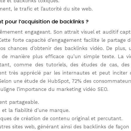
ité et backlinks toxiques.
nt, le trafic et l’autorité du site web.
t pour l’acquisition de backlinks ?
mement engageant. Son attrait visuel et auditif capte l
ette forte capacité d’engagement facilite le partage de
vos chances d’obtenir des backlinks vidéo. De plus, 
ue de manière plus efficace qu’un simple texte. La 
utant, comme des tutoriels, des études de cas, des
t très apprécié par les internautes et peut inciter d
e. Selon une étude de HubSpot, 72% des consommateur
 souligne l’importance du marketing vidéo SEO.
ent partageable.
 et la fiabilité d’une marque.
iques de création de contenu original et percutant.
utres sites web, générant ainsi des backlinks de façon 