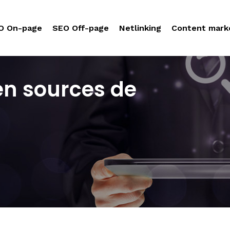
O On-page
SEO Off-page
Netlinking
Content mark
n sources de