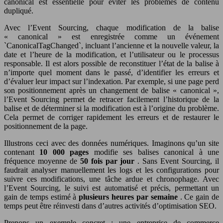
canonical est essentielle pour éviter les problèmes de contenu
dupliqué.
Avec l’Event Sourcing, chaque modification de la balise
« canonical » est enregistrée comme un événement
`CanonicalTagChanged`, incluant l’ancienne et la nouvelle valeur, la
date et l’heure de la modification, et l’utilisateur ou le processus
responsable. Il est alors possible de reconstituer l’état de la balise à
n’importe quel moment dans le passé, d’identifier les erreurs et
d’évaluer leur impact sur l’indexation. Par exemple, si une page perd
son positionnement après un changement de balise « canonical »,
l’Event Sourcing permet de retracer facilement l’historique de la
balise et de déterminer si la modification est à l’origine du problème.
Cela permet de corriger rapidement les erreurs et de restaurer le
positionnement de la page.
Illustrons ceci avec des données numériques. Imaginons qu’un site
contenant
10 000 pages
modifie ses balises canonical à une
fréquence moyenne de
50 fois par jour
. Sans Event Sourcing, il
faudrait analyser manuellement les logs et les configurations pour
suivre ces modifications, une tâche ardue et chronophage. Avec
l’Event Sourcing, le suivi est automatisé et précis, permettant un
gain de temps estimé à
plusieurs heures par semaine
. Ce gain de
temps peut être réinvesti dans d’autres activités d’optimisation SEO.
Prenons un exemple concret : une entreprise de commerce